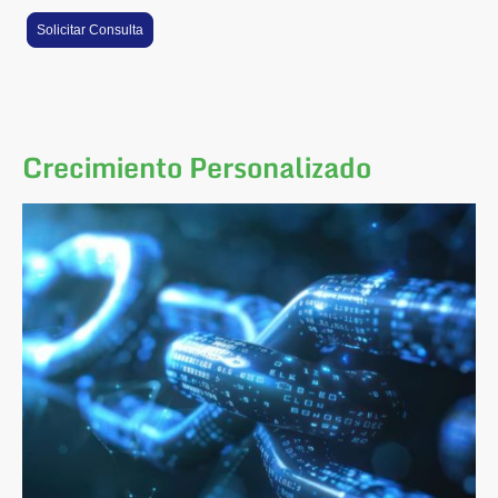
Solicitar Consulta
Crecimiento Personalizado